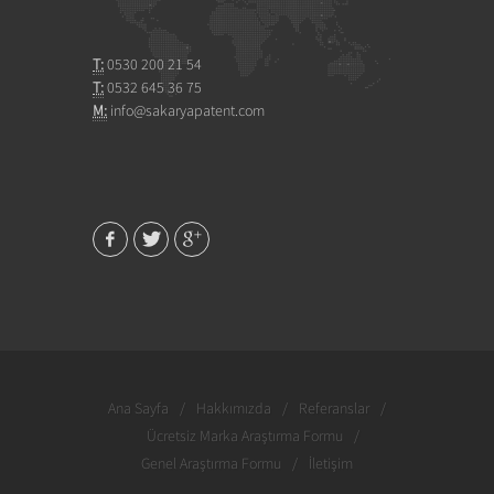
T:
0530 200 21 54
T:
0532 645 36 75
M:
info@sakaryapatent.com
Ana Sayfa
/
Hakkımızda
/
Referanslar
/
Ücretsiz Marka Araştırma Formu
/
Genel Araştırma Formu
/
İletişim