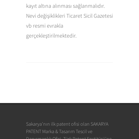
kayıt altına alınması sağlanmalıdır.
Nevi değişiklikleri Ticaret Sicil Gazetesi
vb resmi evrakla
gerçekleştirilmektedir.
Sakarya’nın ilk patent ofisi olan SAKARYA
PATENT Marka & Tasarım Tescil ve
Danışmanlık Ofisi, Türk Patent Enstitüsü’ne