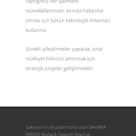
Yaptığımız her işlemden
müvekkillerimizin anında haberdar
olması için bütün teknolojik imkanları
kullanırız.
Sürekli iyileştirmeler yaparak, sınai
mülkiyet bilincini arttırmak için
stratejik projeler geliştirmektir.
Sakarya’nın ilk patent ofisi olan SAKARYA
PATENT Marka & Tasarım Tescil ve