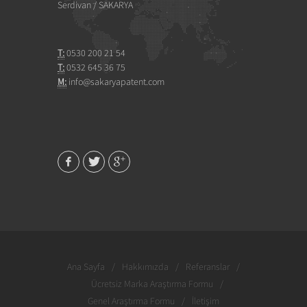
Serdivan / SAKARYA
T:
0530 200 21 54
T:
0532 645 36 75
M:
info@sakaryapatent.com
Ana Sayfa
/
Hakkımızda
/
Referanslar
/
Ücretsiz Marka Araştırma Formu
/
Genel Araştırma Formu
/
İletişim